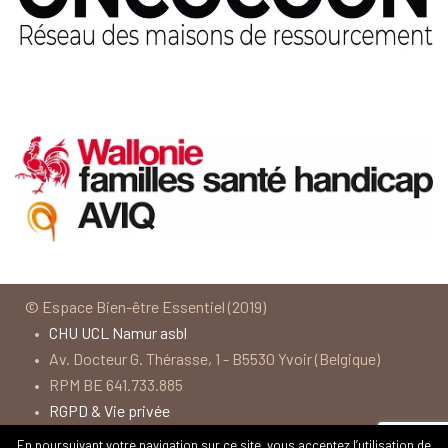
© Espace Bien-être Essentiel (2019)
•
CHU UCL Namur asbl
• Av. Docteur G. Thérasse, 1 - B5530 Yvoir (Belgique)
• RPM BE 641.733.885
•
RGPD & Vie privée
• Termes et conditions
En poursuivant votre navigation sur ce site, vous acceptez l’utilisation de