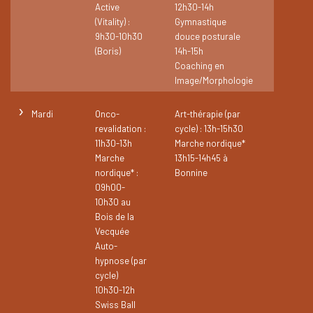
Active
12h30-14h
(Vitality) :
Gymnastique
9h30-10h30
douce posturale
(Boris)
14h-15h
Coaching en
Image/Morphologie
›
Mardi
Onco-
Art-thérapie (par
revalidation :
cycle) : 13h-15h30
11h30-13h
Marche nordique*
Marche
13h15-14h45 à
nordique* :
Bonnine
09h00-
10h30 au
Bois de la
Vecquée
Auto-
hypnose (par
cycle)
10h30-12h
Swiss Ball