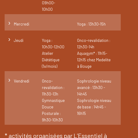
09h00-
10h00
›
Mercredi
Yoga : 13h30-15h
›
Jeudi
Yoga :
Onco-revalidation :
10h30-12h00
12h30-14h
Atelier
Aquagym* : 11h15-
Diététique
12h15 chez Medelite
(1x/mois)
à Bouge
›
Vendredi
Onco-
Sophrologie niveau
revalidation :
avancé : 13h30 -
11h30-13h
14h45
Gymnastique
Sophrologie niveau
Douce
de base : 14h45 -
Posturale :
16h15
9h30-10h30
* activités organisées par L’Essentiel à