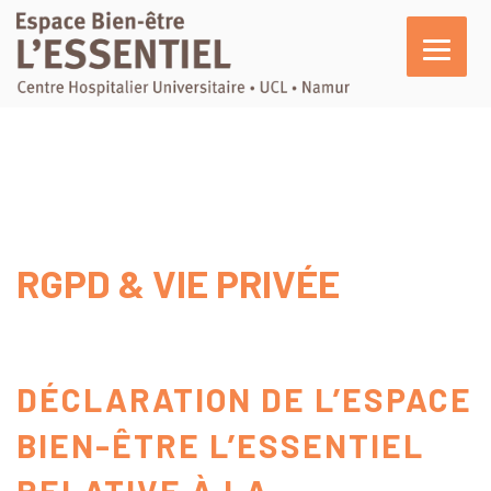
L’essentiel
En pratique
Activités
Agenda
RGPD & VIE PRIVÉE
Actualités
Témoignages
Nous soutenir
DÉCLARATION DE L’ESPACE
BIEN-ÊTRE L’ESSENTIEL
RELATIVE À LA