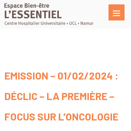
L’essentiel
En pratique
Activités
Agenda
EMISSION – 01/02/2024 :
Actualités
Témoignages
DÉCLIC – LA PREMIÈRE –
Nous soutenir
FOCUS SUR L’ONCOLOGIE