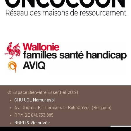
© Espace Bien-être Essentiel (2019)
•
CHU UCL Namur asbl
• Av. Docteur G. Thérasse, 1 - B5530 Yvoir (Belgique)
• RPM BE 641.733.885
•
RGPD & Vie privée
• Termes et conditions