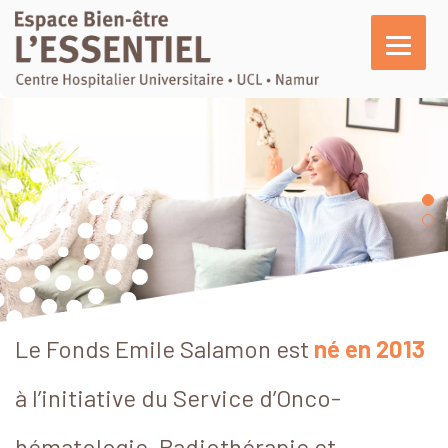
L’essentiel
En pratique
Activités
Agenda
Actualités
Témoignages
Le Fonds Emile Salamon est
né en 2013
Nous soutenir
à l’initiative du Service d’Onco-
hématologie, Radiothérapie et